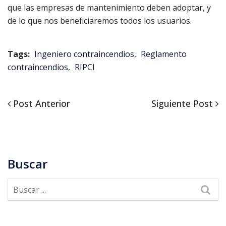
que las empresas de mantenimiento deben adoptar, y
de lo que nos beneficiaremos todos los usuarios.
Tags:
Ingeniero contraincendios
,
Reglamento
contraincendios
,
RIPCI
Post
Siguiente
Post Anterior
Siguiente Post
Navegación
Anterior
Post
de
entradas
Buscar