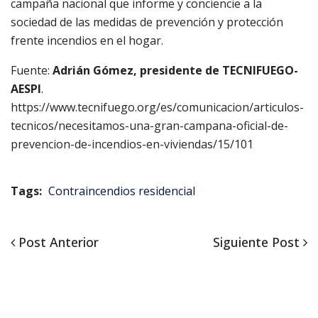
campaña nacional que informe y conciencie a la
sociedad de las medidas de prevención y protección
frente incendios en el hogar.
Fuente:
Adrián Gómez, presidente de TECNIFUEGO-
AESPI
.
https://www.tecnifuego.org/es/comunicacion/articulos-
tecnicos/necesitamos-una-gran-campana-oficial-de-
prevencion-de-incendios-en-viviendas/15/101
Tags:
Contraincendios residencial
Post
Siguiente
Post Anterior
Siguiente Post
Navegación
Anterior
Post
de
entradas